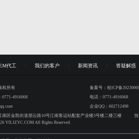
EM代工
我们的客户
新闻资讯
答疑解惑
|
|
|
版权所有
备案号：
桂ICP备2023006
71-4916068
电话：0771-4916068
q.com
企业QQ：602712498
江南区金凯街道朋云路10号江南客运站配套产业楼3号楼二楼三楼
技
26 YILIZYC.COM All Rights Reserved.