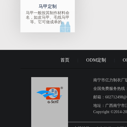
马甲定制
马甲一般按其制作材料命
名，如皮马甲、毛线马甲
等。它可做成单的...
首页
ODM定制
O
|
|
南宁市亿力制衣厂
全国免费服务热线：07
邮箱：602712498@q
地址：广西南宁市
Copyright ©2014-20