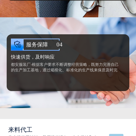
刻，保障产品质量的同时，直销市场，减少中间环节。
04
服务保障
快速供货，及时响应
都安服装厂-根据客户要求不断调整经营策略，既努力完善自己
的生产加工基地，通过规模化、标准化的生产线来保质及时完
成“大批量”服装制作任务。专业跟单人员，信息反馈灵活，及
时告知客户生产进度售后服务请求。
及时反馈客户售后需求，凡发现有质量问题的产品，无条件召
回并及时处理，让您高忱无忧。
来料代工