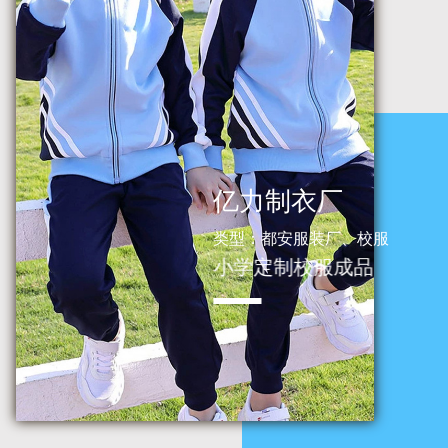
亿力制衣厂
类型：
都安服装厂、校服
小学定制校服成品