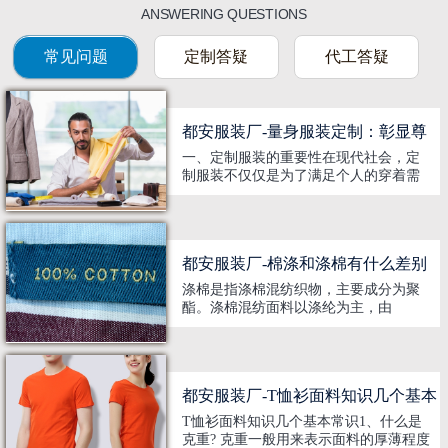
ANSWERING QUESTIONS
常见问题
定制答疑
代工答疑
都安服装厂-量身服装定制：彰显尊
一、定制服装的重要性在现代社会，定
贵身份的方式
制服装不仅仅是为了满足个人的穿着需
求，更是一种展现个人品味、身份地位
以及对生活品质追求的方式。定制服装
能够完美贴合身体曲线，展现出穿着者
的尊贵身份和个性化风格。这种高端定
都安服装厂-棉涤和涤棉有什么差别
制的服务源自于巴黎的高级定制时装，
被誉为“Haute Couture”，意为“预定制
涤棉是指涤棉混纺织物，主要成分为聚
作”。二、定...
酯。涤棉混纺面料以涤纶为主，由
65%-67%的涤纶和33%-35%的棉纱混纺
而成。涤棉，俗称棉质真的很好。 涤棉
特点：既突出了涤棉的风格，又兼备了
涤棉面料的优点。在干湿条件下具有良
都安服装厂-T恤衫面料知识几个基本
好的弹性和耐磨性，尺寸稳定，收缩率
小，且具有挺拔、不易起皱、易洗、干
T恤衫面料知识几个基本常识1、什么是
燥快等特...
常识
克重? 克重一般用来表示面料的厚薄程度