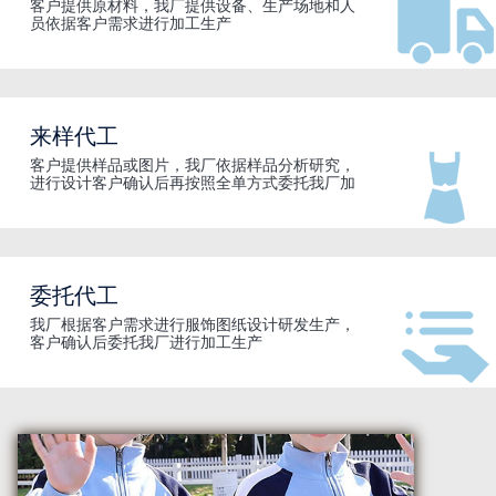
客户提供原材料，我厂提供设备、生产场地和人
员依据客户需求进行加工生产
来样代工
客户提供样品或图片，我厂依据样品分析研究，
进行设计客户确认后再按照全单方式委托我厂加
工。
委托代工
我厂根据客户需求进行服饰图纸设计研发生产，
客户确认后委托我厂进行加工生产