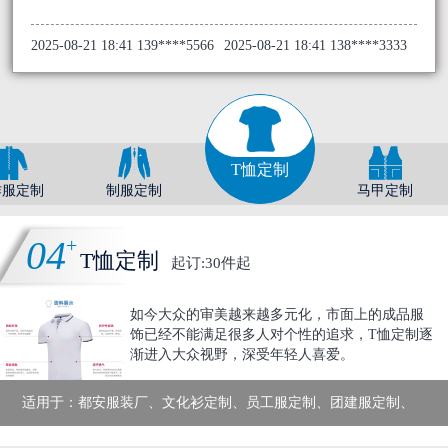
2025-08-21 18:41 139****5566
2025-08-21 18:41 138****3333
预定了校服定制。
预定了工作服定制。
2025-08-21 18:41 135****2214
2025-08-21 18:41 139****1521
预定了厂服定制。
预定了厂服定制。
2025-08-21 16:10 188****7055
2025-08-21 18:40 155****8851
T恤定制
预定了南宁班服。
预定了工作服定制。
2025-08-21 18:40 136****8888
2025-08-21 16:10 131****3330
作服定制
制服定制
马甲定制
预定了马甲定制。
预定了南宁校服定制。
2025-08-21 18:40 136****2624
2025-08-21 18:40 152****8838
04
+
T恤定制
起订:30件起
预定了衬衫代工。
预定了连衣裙代工。
2025-08-21 16:10 139****5777
2025-08-21 18:39 138****3552
预定了南宁班服定制。
预定了马甲定制。
如今大众的审美越来越多元化，市面上的成品服
2025-08-21 18:38 135****6628
2025-08-21 18:38 139****1825
饰已经不能满足很多人对个性的追求，T恤定制逐
渐进入大众视野，深受年轻人喜爱。
预定了T恤定制。
预定了厂服定制。
2025-08-21 18:38 188****6652
2025-08-21 16:10 138****1333
适用于：
都安服装厂、文化衫定制、员工服定制、团建服定制、
预定了工作服定制。
预定了南宁校服。
2025-08-21 18:41 186****7890
2025-08-21 18:41 152****8822