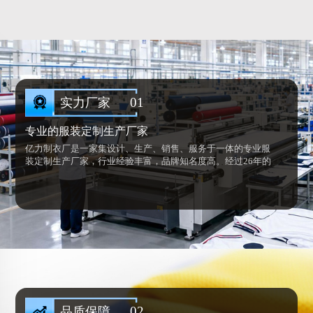
活动服定制、年会服定制、T恤印刷等...
预定了校服定制。
预定了班服定制。
01
实力厂家
专业的服装定制生产厂家
亿力制衣厂是一家集设计、生产、销售、服务于一体的专业服
装定制生产厂家，行业经验丰富，品牌知名度高。经过26年的
努力一直致力于引领服装的时尚穿衣品味。
凭借准确的市场定位，经典、时尚而又结合消费群需求的设计
风格和人性化的管理理念，先后承接了近千家企业单位的服装
定制或代工。
02
品质保障