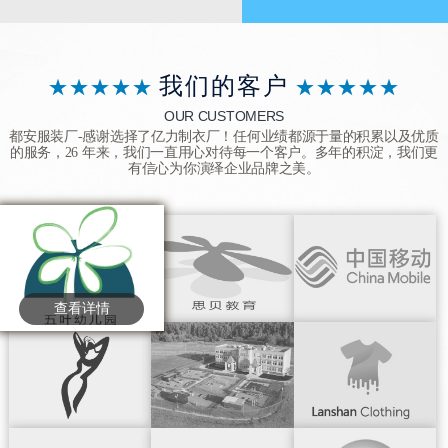
我们的客户
★★★★★
★★★★★
OUR CUSTOMERS
都安服装厂-感谢选择了亿力制衣厂！任何业绩都源于量的积累以及优质
的服务，26 年来，我们一直用心对待每一个客户。多年的积淀，我们更
有信心为你演绎企业品牌之美。
查
查
查看详情
看
看
详
详
情
情
查
查
查
看
看
看