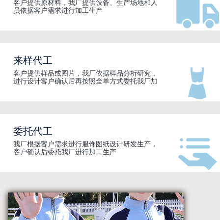
客户提供原材料，我厂提供设备、生产场地和人
员依据客户需求进行加工生产
来样代工
客户提供样品或图片，我厂依据样品分析研究，
进行设计客户确认后再按照全单方式委托我厂加
工。
委托代工
我厂根据客户需求进行服饰图纸设计研发生产，
客户确认后委托我厂进行加工生产