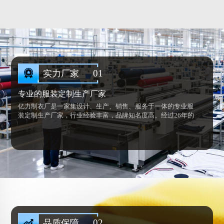
活动服定制、年会服定制、T恤印刷等...
预定了校服定制。
预定了班服定制。
01
实力厂家
专业的服装定制生产厂家
亿力制衣厂是一家集设计、生产、销售、服务于一体的专业服
装定制生产厂家，行业经验丰富，品牌知名度高。经过26年的
努力一直致力于引领服装的时尚穿衣品味。
凭借准确的市场定位，经典、时尚而又结合消费群需求的设计
风格和人性化的管理理念，先后承接了近千家企业单位的服装
定制或代工。
02
品质保障