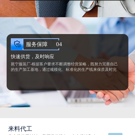
刻，保障产品质量的同时，直销市场，减少中间环节。
04
服务保障
快速供货，及时响应
邕宁服装厂-根据客户要求不断调整经营策略，既努力完善自己
的生产加工基地，通过规模化、标准化的生产线来保质及时完
成“大批量”服装制作任务。专业跟单人员，信息反馈灵活，及
时告知客户生产进度售后服务请求。
及时反馈客户售后需求，凡发现有质量问题的产品，无条件召
回并及时处理，让您高忱无忧。
来料代工