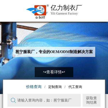
亿力制衣厂
Yili Garment Factory
邕宁服装厂，专业的OEM/ODM制造解决方案
↪查看详情↩
价格查询
/
定制查询
/
代工查询
获取查
请输入查询内容
，如：邕宁服装厂
询结果