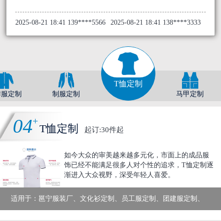
2025-08-21 18:41 139****5566
2025-08-21 18:41 138****3333
预定了校服定制。
预定了工作服定制。
2025-08-21 18:41 135****2214
2025-08-21 18:41 139****1521
预定了厂服定制。
预定了厂服定制。
2025-08-21 16:10 188****7055
2025-08-21 18:40 155****8851
T恤定制
预定了南宁班服。
预定了工作服定制。
2025-08-21 18:40 136****8888
2025-08-21 16:10 131****3330
作服定制
制服定制
马甲定制
预定了马甲定制。
预定了南宁校服定制。
2025-08-21 18:40 136****2624
2025-08-21 18:40 152****8838
04
+
T恤定制
起订:30件起
预定了衬衫代工。
预定了连衣裙代工。
2025-08-21 16:10 139****5777
2025-08-21 18:39 138****3552
预定了南宁班服定制。
预定了马甲定制。
如今大众的审美越来越多元化，市面上的成品服
2025-08-21 18:38 135****6628
2025-08-21 18:38 139****1825
饰已经不能满足很多人对个性的追求，T恤定制逐
渐进入大众视野，深受年轻人喜爱。
预定了T恤定制。
预定了厂服定制。
2025-08-21 18:38 188****6652
2025-08-21 16:10 138****1333
适用于：
邕宁服装厂、文化衫定制、员工服定制、团建服定制、
预定了工作服定制。
预定了南宁校服。
2025-08-21 18:41 186****7890
2025-08-21 18:41 152****8822