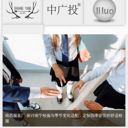
详
详
详
情
情
情
查
查
查
看
看
看
详
详
详
情
情
情
查
看
详
情
靖西服装厂-探讨南宁校服与季节变化适配，定制四季皆宜的舒适校
服