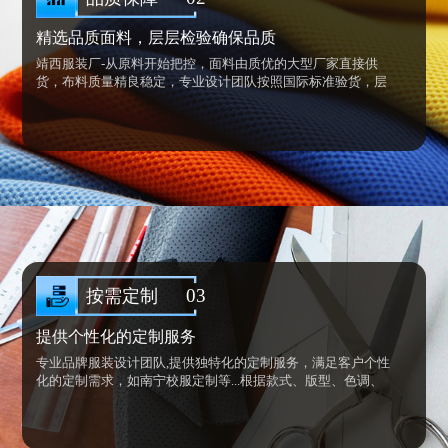
精选品质面料，层层检验确保品质
靖西服装厂-从原料开始把控，面料由质优的大型厂家直接供
货，布料质量精良稳定，专业设计团队按照国际标准验货，层
层检验只为确保每一件产品的质量。电脑车全线流水作业，统
一作业，保障准确率，产品产出高质高效出货迅速。
具有专业的针车设备和规格的品质管理，师父操作熟练，经验
丰富，标准化流水线生产，专注每一处细节，把优良的品质给
到客户。
03
按需定制
提供个性化的定制服务
专业品牌服装设计团队,提供独特化的定制服务，满足客户个性
化的定制需求，如南宁校服定制等...根据款式、版型、色调、
造型，融入行业元素和企业VI元素，树立角色新形象。反应速
度快，有定制3天出货方案。
我们为你准备了多种定制方案。我们的产品精益求精，匠心雕