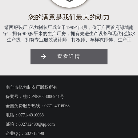
︾
您的满意是我们最大的动力
靖西服装厂-亿力制衣厂成立于1999年8月，位于广西首府绿城南
宁，拥有900多平米的生产厂房，拥有先进生产设备和现代化流水
生产线，拥有专业服装设计师、打板师、车样衣师傅、生产工
人、营销员等各类综合人才。生产产品有各式企业服、职业装、
西装、风衣、茄克、南宁校服、南宁班服、运动装、童装、针织
查看详情
套装、T恤衫、衬衫、广告衫、医用服饰、宾馆、酒店用品、无纺
布袋等等。
南宁市亿力制衣厂版权所有
备案号：
桂ICP备2023006941号
全国免费服务热线：0771-4916068
电话：0771-4916068
邮箱：602712498@qq.com
企业QQ：602712498