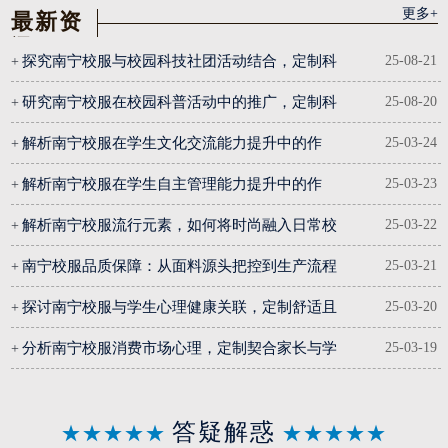
更多+
最新资
讯
探究南宁校服与校园科技社团活动结合，定制科
25-08-21
+
技社团
研究南宁校服在校园科普活动中的推广，定制科
25-08-20
+
普主题
解析南宁校服在学生文化交流能力提升中的作
25-03-24
+
用，定制文化交流
解析南宁校服在学生自主管理能力提升中的作
25-03-23
+
用，定制自主
解析南宁校服流行元素，如何将时尚融入日常校
25-03-22
+
园穿着体验
南宁校服品质保障：从面料源头把控到生产流程
25-03-21
+
监管的全方位策略
探讨南宁校服与学生心理健康关联，定制舒适且
25-03-20
+
自信的着装
分析南宁校服消费市场心理，定制契合家长与学
25-03-19
+
生期望的校服
答疑解惑
★★★★★
★★★★★