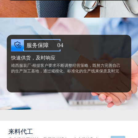
刻，保障产品质量的同时，直销市场，减少中间环节。
04
服务保障
快速供货，及时响应
靖西服装厂-根据客户要求不断调整经营策略，既努力完善自己
的生产加工基地，通过规模化、标准化的生产线来保质及时完
成“大批量”服装制作任务。专业跟单人员，信息反馈灵活，及
时告知客户生产进度售后服务请求。
及时反馈客户售后需求，凡发现有质量问题的产品，无条件召
回并及时处理，让您高忱无忧。
来料代工