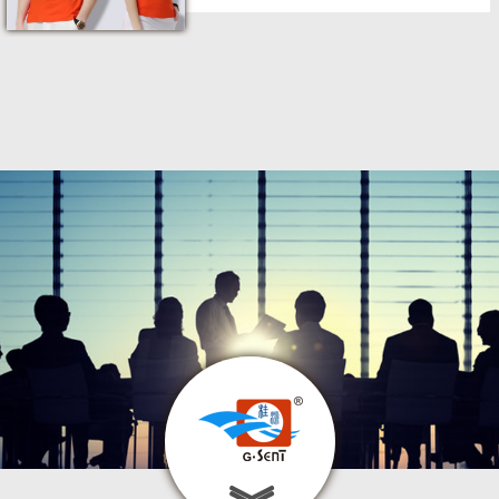
克重越大衣服越厚。T恤克重一般在160
克到220克之间，太薄会很透，太厚会闷
热，一般选择180-280克重之间为佳。(短
袖一般以180-220克为主这个厚度穿着刚
好合适，长袖T恤一般选择260克面料，
属于加厚型)2、什么是支数...