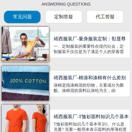
ANSWERING QUESTIONS
常见问题
定制答疑
代工答疑
靖西服装厂-量身服装定制：彰显尊
一、定制服装的重要性在现代社会，定
贵身份的方式
制服装不仅仅是为了满足个人的穿着需
求，更是一种展现个人品味、身份地位
以及对生活品质追求的方式。定制服装
能够完美贴合身体曲线，展现出穿着者
的尊贵身份和个性化风格。这种高端定
靖西服装厂-棉涤和涤棉有什么差别
制的服务源自于巴黎的高级定制时装，
被誉为“Haute Couture”，意为“预定制
涤棉是指涤棉混纺织物，主要成分为聚
作”。二、定...
酯。涤棉混纺面料以涤纶为主，由
65%-67%的涤纶和33%-35%的棉纱混纺
而成。涤棉，俗称棉质真的很好。 涤棉
特点：既突出了涤棉的风格，又兼备了
涤棉面料的优点。在干湿条件下具有良
靖西服装厂-T恤衫面料知识几个基本
好的弹性和耐磨性，尺寸稳定，收缩率
小，且具有挺拔、不易起皱、易洗、干
T恤衫面料知识几个基本常识1、什么是
燥快等特...
常识
克重? 克重一般用来表示面料的厚薄程度